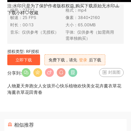
注:水印只是为了保护作者版权权益,购买下载原始无水印
编号：
27723
格式：
mp4
下载小样
收藏
帧速：
25 FPS
像素：
3840*2160
时长：
00:13
大小：
65.00MB
音乐:
仅供参考（无授权）
字体:
仅供参考（如需商用
需单独购买）
授权类型: RF授权
立即下载
免费下载，请先
登录
后下载
封面图
分享到:
人物
夏天
奔跑
女人
女孩
开心
快乐
植物
欢快
美女
花卉
薰衣草花
海
薰衣草花田
青春
相似推荐