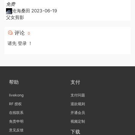
免费
沧海桑田
2023-06-19
父女剪影
评论
0
请先
登录
！
帮助
支付
livekong
支付问题
RF 授权
退款规则
在线联系
开通会员
免责申明
视频定制
意见反馈
下载