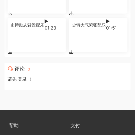
史诗励志背景配乐
史诗大气紧张配乐
01:23
01:51
评论
0
请先
登录
！
帮助
支付