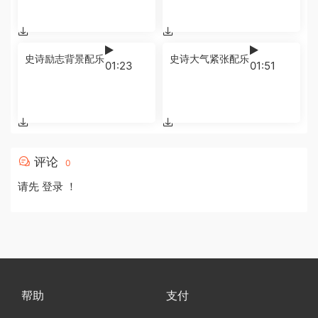
史诗励志背景配乐
史诗大气紧张配乐
01:23
01:51
评论
0
请先
登录
！
帮助
支付