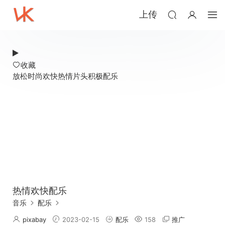
上传
收藏
放松
时尚
欢快
热情
片头
积极
配乐
热情欢快配乐
音乐
配乐
pixabay
2023-02-15
配乐
158
推广