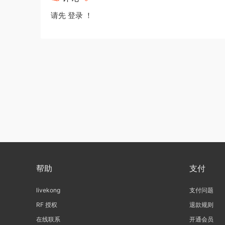
请先
登录
！
帮助
支付
livekong
支付问题
RF 授权
退款规则
在线联系
开通会员