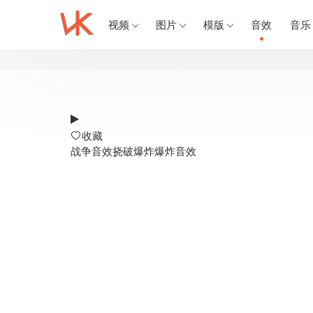
视频
图片
模版
音效
音乐
收藏
战争音效
挠破
爆炸
爆炸音效