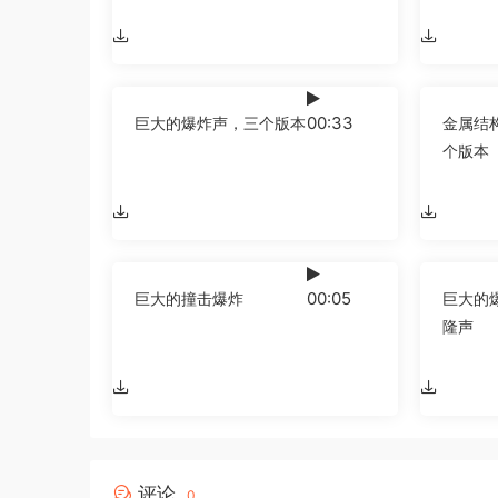
00:33
巨大的爆炸声，三个版本
金属结
个版本
00:05
巨大的撞击爆炸
巨大的
隆声
评论
0