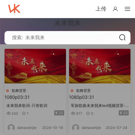
上传
未来我来
歌舞背景
歌舞背景
1080p
03:31
1080p
03:31
未来我来歌词-只有歌词
军旅歌曲未来我来led视频背景-
无词
20
39
245
1
417
0
2024-10-16
2024-07-24
dahaoshijie
dahaoshijie