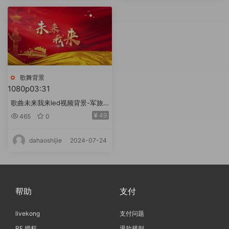
歌舞背景
1080p
03:31
歌曲未来我来led视频背景-军旅
版有词
49
465
0
2024-07-24
dahaoshijie
帮助
支付
livekong
支付问题
RF 授权
退款规则