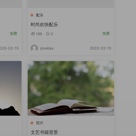
配乐
时尚欢快配乐
免费
免费
199
0
023-02-15
2023-02-15
pixabay
照片
文艺书籍背景