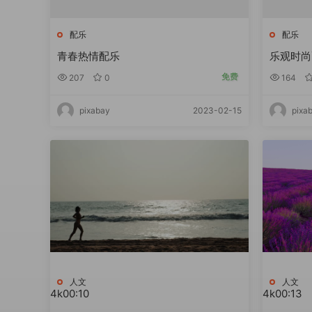
配乐
配乐
青春热情配乐
乐观时尚
免费
207
0
164
2023-02-15
pixabay
pixa
人文
人文
4k
00:10
4k
00:13