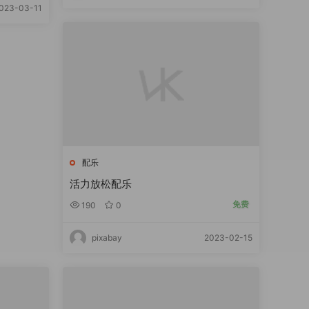
023-03-11
配乐
活力放松配乐
免费
190
0
2023-02-15
pixabay