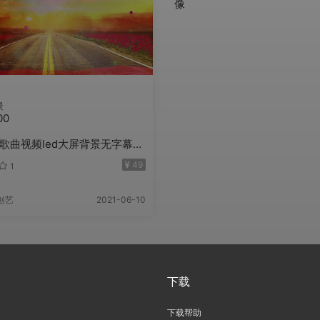
景
00
歌曲视频led大屏背景无字幕版
49
1
2021-06-10
创艺
下载
下载帮助