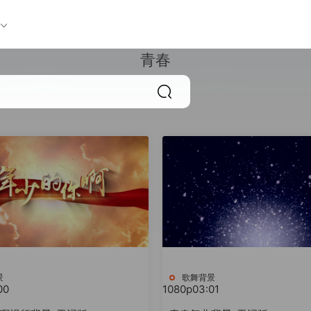
青春
景
歌舞背景
00
1080p
03:01