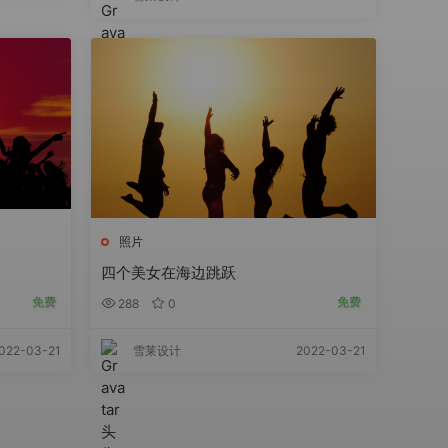
照片
四个美女在海边跳跃
免费
免费
288
0
022-03-21
2022-03-21
雪莱设计