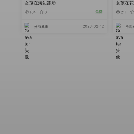
女孩在海边跑步
女孩在花
免费
164
0
211
2023-02-12
沧海桑田
沧海