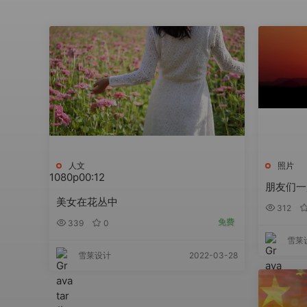
人文
照片
1080p
00:12
朋友们一
美女在花丛中
312
免费
339
0
雪莱
2022-03-28
雪莱设计