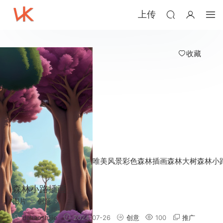
上传
收藏
唯美风景
彩色森林
插画
森林大树
森林小
森林小路插画
图片
创意
dahaoshijie
2024-07-26
创意
100
推广