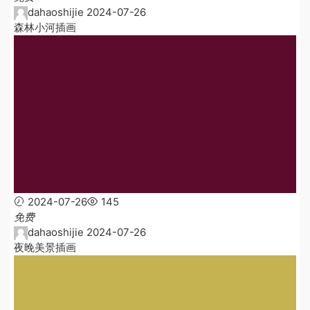
dahaoshijie
2024-07-26
森林小河插画
2024-07-26
145
免费
dahaoshijie
2024-07-26
夜晚美景插画