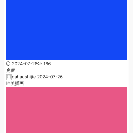
2024-07-26
166
免费
dahaoshijie
2024-07-26
唯美插画