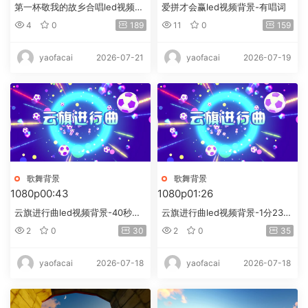
第一杯敬我的故乡合唱led视频背
爱拼才会赢led视频背景-有唱词
景-画面有词
4
0
189
11
0
159
2026-07-21
2026-07-19
yaofacai
yaofacai
歌舞背景
歌舞背景
1080p
00:43
1080p
01:26
云旗进行曲led视频背景-40秒卡
云旗进行曲led视频背景-1分23秒
通版
卡通版
2
0
30
2
0
35
2026-07-18
2026-07-18
yaofacai
yaofacai