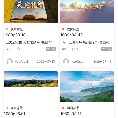
歌舞背景
歌舞背景
1080p
03:18
1080p
04:40
王力宏歌曲天地龙鳞led视频背
明天会更好led视频背景-画面有
景-有词
唱词
10
0
89
6
0
159
2026-07-17
2026-07-15
yaofacai
yaofacai
歌舞背景
朗诵背景
1080p
06:01
1080p
03:11