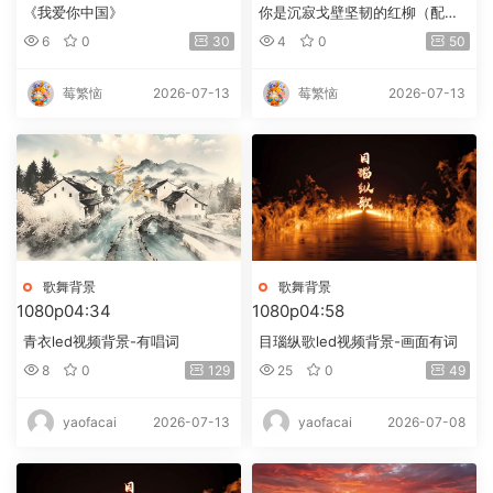
《我爱你中国》
你是沉寂戈壁坚韧的红柳（配
乐）
6
0
30
4
0
50
2026-07-13
2026-07-13
莓繁恼
莓繁恼
歌舞背景
歌舞背景
1080p
04:34
1080p
04:58
青衣led视频背景-有唱词
目瑙纵歌led视频背景-画面有词
8
0
129
25
0
49
2026-07-13
2026-07-08
yaofacai
yaofacai