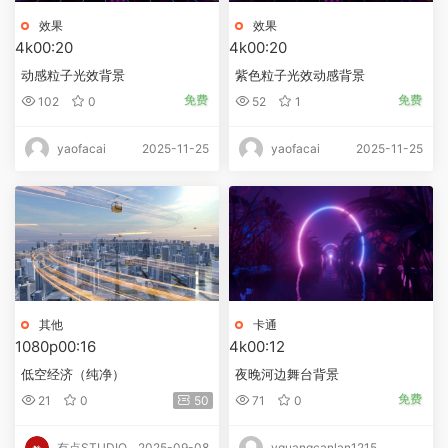
效果
效果
4k
00:20
4k
00:20
动感粒子光效背景
紫色粒子光效动感背景
免费
免费
102
0
52
1
2025-11-25
2025-11-25
yaofacai
yaofacai
其他
卡通
1080p
00:16
4k
00:12
低空经济（纯净）
夜晚河边舞台背景
免费
21
0
50
71
0
2025-09-08
有点STUDIO
yguangcanlan1215