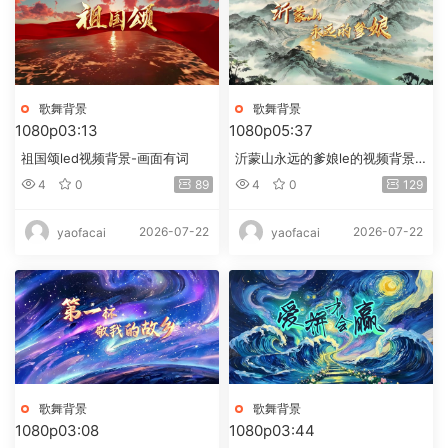
歌舞背景
歌舞背景
1080p
03:13
1080p
05:37
祖国颂led视频背景-画面有词
沂蒙山永远的爹娘le的视频背景-
画面有词
4
0
89
4
0
129
2026-07-22
2026-07-22
yaofacai
yaofacai
歌舞背景
歌舞背景
1080p
03:08
1080p
03:44