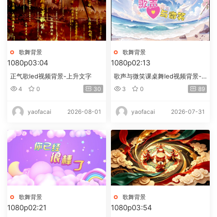
歌舞背景
歌舞背景
1080p
03:04
1080p
02:13
正气歌led视频背景-上升文字
歌声与微笑课桌舞led视频背景-
画面有词
4
0
30
3
0
89
2026-08-01
2026-07-31
yaofacai
yaofacai
歌舞背景
歌舞背景
1080p
02:21
1080p
03:54