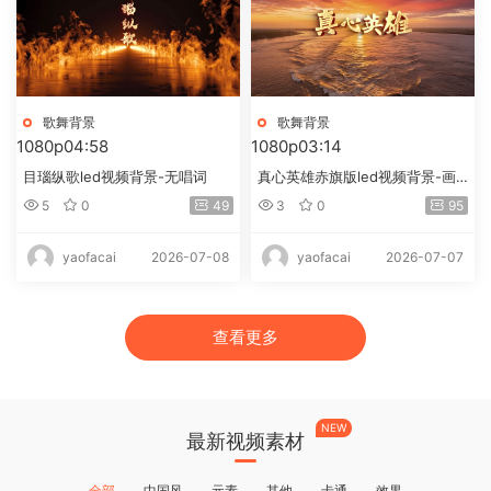
歌舞背景
歌舞背景
1080p
04:58
1080p
03:14
目瑙纵歌led视频背景-无唱词
真心英雄赤旗版led视频背景-画
面有词
5
0
49
3
0
95
2026-07-08
2026-07-07
yaofacai
yaofacai
查看更多
NEW
最新视频素材
全部
中国风
元素
其他
卡通
效果