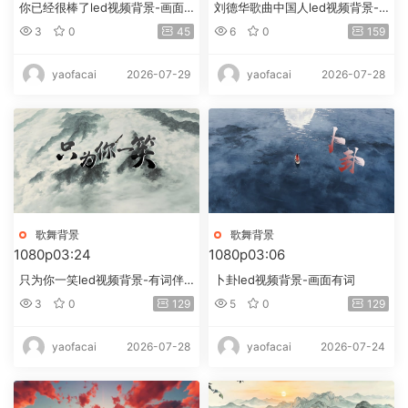
你已经很棒了led视频背景-画面
刘德华歌曲中国人led视频背景-
有词
画面有词
3
0
45
6
0
159
2026-07-29
2026-07-28
yaofacai
yaofacai
歌舞背景
歌舞背景
1080p
03:24
1080p
03:06
只为你一笑led视频背景-有词伴
卜卦led视频背景-画面有词
奏
3
0
129
5
0
129
2026-07-28
2026-07-24
yaofacai
yaofacai