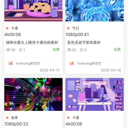
卡通
节日
4k
00:08
1080p
00:41
猫咪在窗台上睡觉卡通动画素材
蓝色圣诞节装饰素材
免费
免费
38
1
52
0
livekong来悟空
livekong来悟空
2025-04-17
2025-04-16
效果
卡通
1080p
00:32
4k
00:08