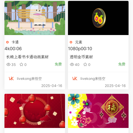
卡通
元素
4k
00:06
1080p
00:10
长椅上看书卡通动画素材
透明金币素材
免费
免费
35
0
40
0
livekong来悟空
livekong来悟空
2025-04-16
2025-04-16