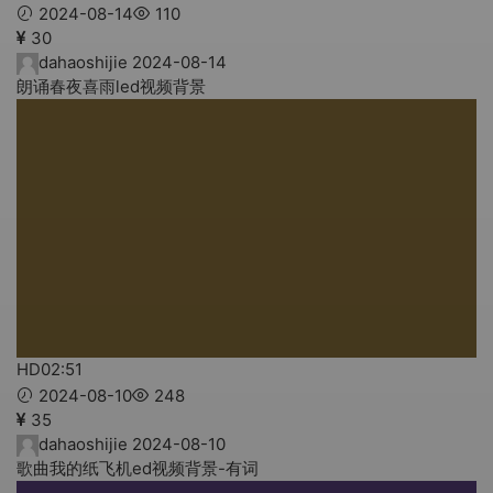
2024-08-14
110
30
dahaoshijie
2024-08-14
朗诵春夜喜雨led视频背景
HD
02:51
2024-08-10
248
35
dahaoshijie
2024-08-10
歌曲我的纸飞机ed视频背景-有词