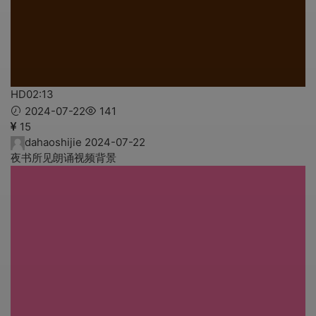
HD
02:13
2024-07-22
141
15
dahaoshijie
2024-07-22
夜书所见朗诵视频背景