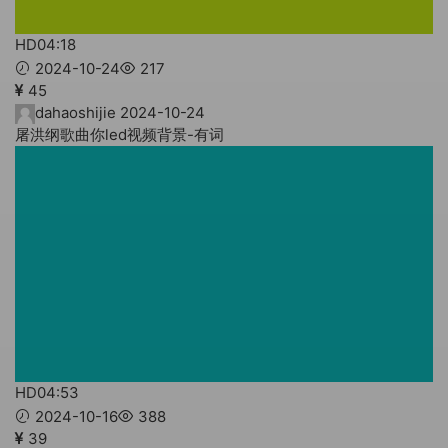
HD
04:18
2024-10-24
217
45
dahaoshijie
2024-10-24
屠洪纲歌曲你led视频背景-有词
HD
04:53
2024-10-16
388
39