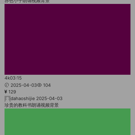
赤色小子朗诵视频背景
4k
03:15
2025-04-03
104
129
dahaoshijie
2025-04-03
珍贵的教科书朗诵视频背景