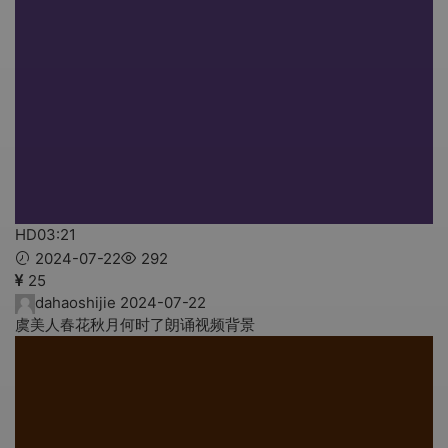
HD
03:21
2024-07-22
292
25
dahaoshijie
2024-07-22
虞美人春花秋月何时了朗诵视频背景