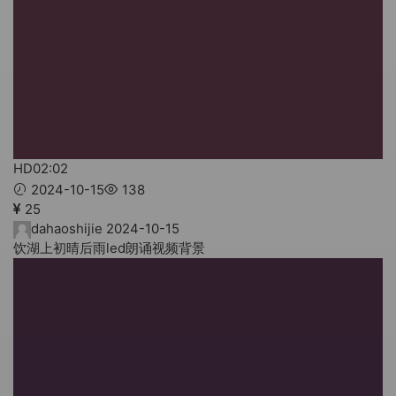
HD
02:02
2024-10-15
138
25
dahaoshijie
2024-10-15
饮湖上初晴后雨led朗诵视频背景