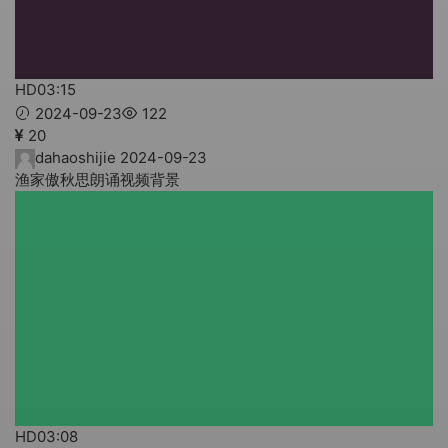
HD
03:15
2024-09-23
122
20
dahaoshijie
2024-09-23
渔家傲秋思朗诵视频背景
HD
03:08