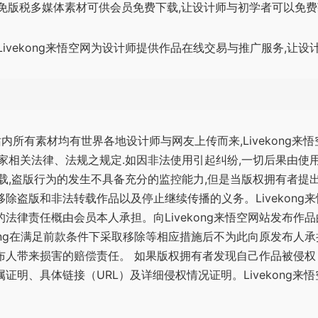
大量免版税多媒体素材可供会员免费下载,让设计师与初学者可以免
 Livekong来悟空网为设计师提供作品在线交易与推广服务,
悟空 站内所有素材均有世界各地设计师与网友上传而来,Livekon
家相关法律、法规之规定.如因非法使用引起纠纷,一切后果由使用者
载,盗版行为的发生不具备充分的监控能力,但是当版权拥有者提出侵
除盗版和非法转载作品以及停止继续传播的义务。Livekon
法律责任概由会员本人承担。向Livekong来悟空网站发布作品的
kong在满足前款条件下采取移除等相应措施后不为此向原发布
人带来损害的赔偿责任。 如果版权拥有者发现自己作品被侵权，请
证明、具体链接（URL）及详细侵权情况证明。Livekong