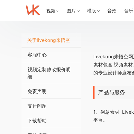
视频
图片
模版
音效
音乐
关于livekong来悟空
客服中心
Livekong来悟
素材包含:视频素材
视频定制修改报价明
的专业设计师遍布
细
免责声明
产品与服务
支付问题
1、创意素材: L
平台。
下载帮助