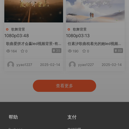
歌舞背景
歌舞背景
1080p
03:48
1080p
03:13
歌曲爱拼才会赢led视频背景-有
任素汐歌曲枕着光的她led视频背
词
景-无词
35
89
164
0
190
0
2025-02-14
2025-02-14
yyao1227
yyao1227
查看更多
帮助
支付