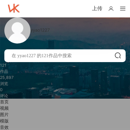
上传
yyao1227
121
作品
25,897
浏览
0
评论
首页
视频
图片
模版
音效