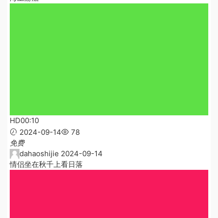
HD
00:10
2024-09-14
78
免费
dahaoshijie
2024-09-14
情侣坐在秋千上看日落