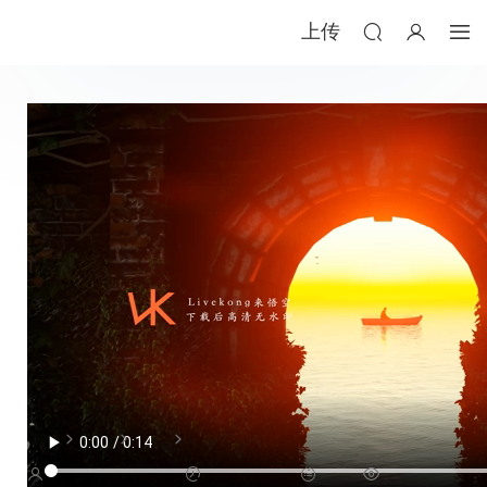
上传
桥上站着一对情侣剪影
视频
实拍
人文
yguangcanlan1215
2025-04-15
人文
15