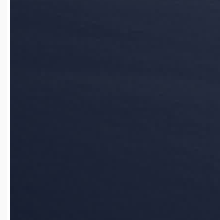
4k
00:10
2025-04-15
17
免费
yguangcanlan1215
2025-04-15
夜晚浪漫美景