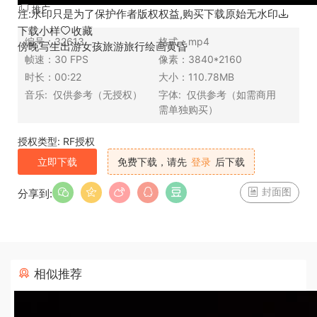
推广
注:水印只是为了保护作者版权权益,购买下载原始无水印
下载小样
收藏
编号：
32613
格式：
mp4
傍晚
写生
出游
女孩
旅游
旅行
绘画
黄昏
帧速：
30 FPS
像素：
3840*2160
时长：
00:22
大小：
110.78MB
音乐:
仅供参考（无授权）
字体:
仅供参考（如需商用
需单独购买）
授权类型: RF授权
立即下载
免费下载，请先
登录
后下载
封面图
分享到:
相似推荐