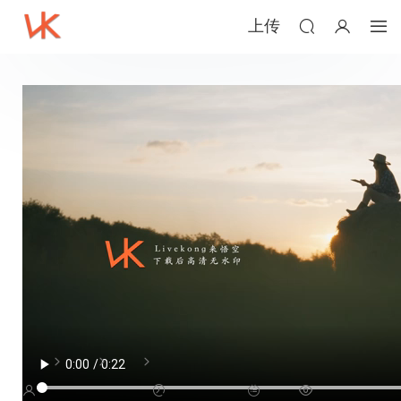
上传
女孩坐在石头上画画
视频
实拍
人文
yguangcanlan1215
2025-04-15
人文
15