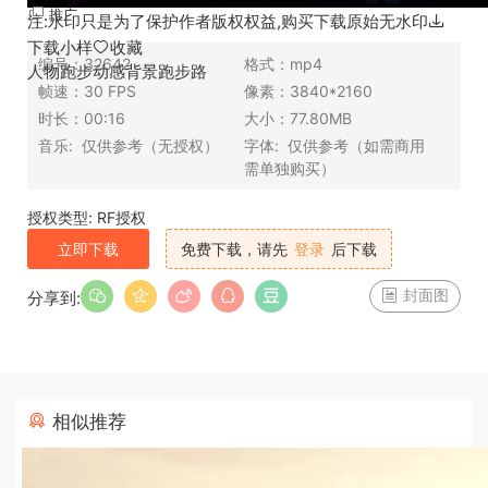
推广
注:水印只是为了保护作者版权权益,购买下载原始无水印
下载小样
收藏
编号：
32642
格式：
mp4
人物跑步
动感背景
跑步
路
帧速：
30 FPS
像素：
3840*2160
时长：
00:16
大小：
77.80MB
音乐:
仅供参考（无授权）
字体:
仅供参考（如需商用
需单独购买）
授权类型: RF授权
立即下载
免费下载，请先
登录
后下载
封面图
分享到:
相似推荐