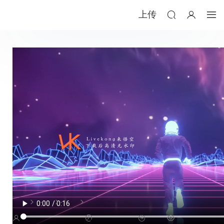
上传
人物跑步动感背景
视频
实拍
人文
yguangcanlan1215
2025-04-15
人文
18