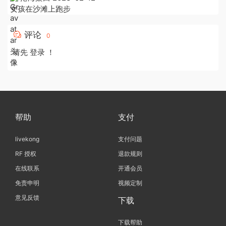
女孩在沙滩上跑步
评论
0
请先
登录
！
帮助
支付
livekong
支付问题
RF 授权
退款规则
在线联系
开通会员
免责申明
视频定制
意见反馈
下载
下载帮助