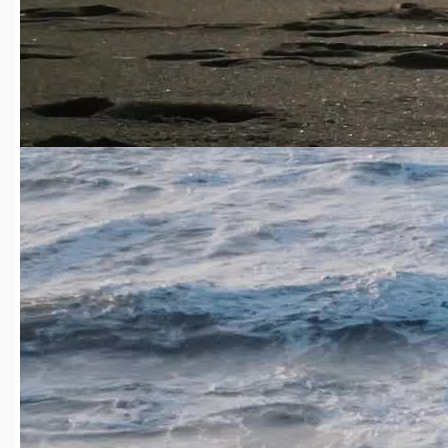
2023-06-11
180
免费
沧海桑田
2023-06-11
美女在海边跑步
4k
00:25
2023-04-26
253
免费
森木创艺
2023-04-26
男人郊外跑步剪影