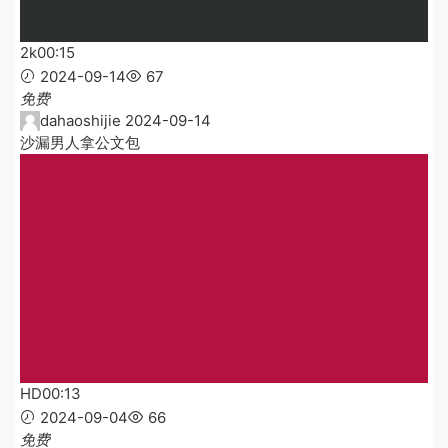
2k
00:15
2024-09-14
67
免费
dahaoshijie
2024-09-14
沙漏男人拿公文包
HD
00:13
2024-09-04
66
免费