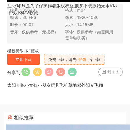
注:水印只是为了保护作者版权权益,购买下载原始无水印
编号：
32648
格式：
mp4
下载小样
收藏
帧速：
30 FPS
像素：
1920*1080
时长：
00:07
大小：
14.15MB
音乐:
仅供参考（无授权）
字体:
仅供参考（如需商用
需单独购买）
授权类型: RF授权
立即下载
免费下载，请先
登录
后下载
封面图
分享到:
太阳
奔跑
小女孩
小朋友
玩具飞机
草地
郊外
阳光
飞翔
相似推荐