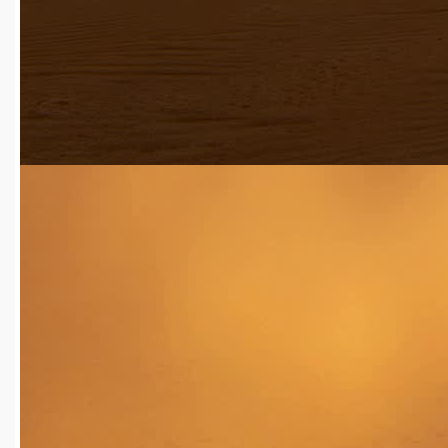
4k
00:10
2025-04-15
13
免费
yguangcanlan1215
2025-04-15
森林里火车轨道
4k
00:15
2025-04-15
15
免费
yguangcanlan1215
2025-04-15
小女孩在海边奔跑