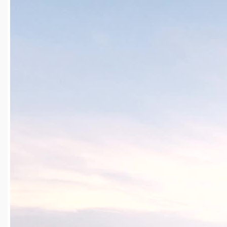
4k
00:15
2025-04-15
24
免费
livekong来悟空
2025-04-15
美女在沙滩上奔跑