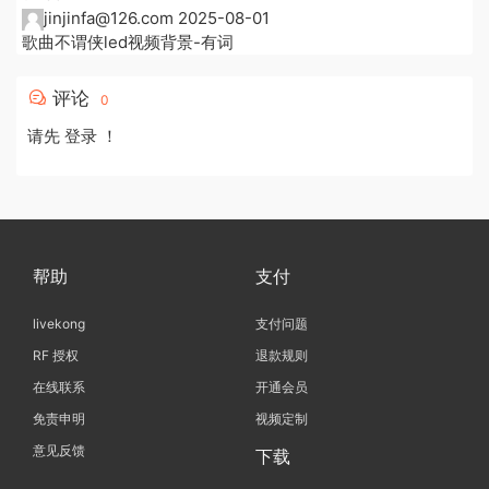
jinjinfa@126.com
2025-08-01
歌曲不谓侠led视频背景-有词
评论
0
请先
登录
！
帮助
支付
livekong
支付问题
RF 授权
退款规则
在线联系
开通会员
免责申明
视频定制
意见反馈
下载