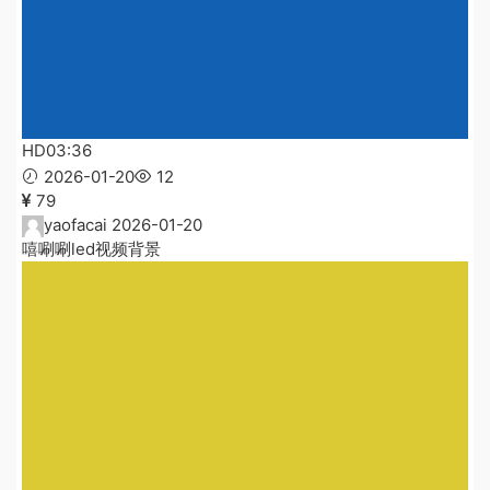
HD
03:36
2026-01-20
12
79
yaofacai
2026-01-20
嘻唰唰led视频背景