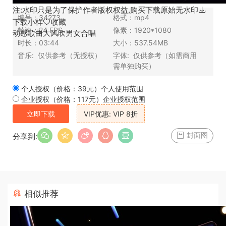
注:水印只是为了保护作者版权权益,购买下载原始无水印
编号：
34273
格式：
mp4
下载小样
收藏
帧速：
24 FPS
像素：
1920*1080
动感歌曲
大风吹
男女合唱
时长：
03:44
大小：
537.54MB
音乐:
仅供参考（无授权）
字体:
仅供参考（如需商用
需单独购买）
个人授权（价格：39元）
个人使用范围
企业授权（价格：117元）
企业授权范围
立即下载
VIP优惠: VIP 8折
封面图
分享到:
相似推荐