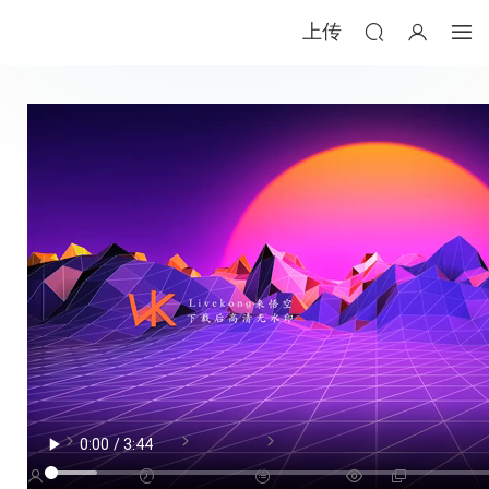
上传
刘惜君/王赫野歌曲大风吹男女-有词
视频
成品舞台背景
歌舞背景
dahaoshijie
2026-03-14
歌舞背景
2
推广