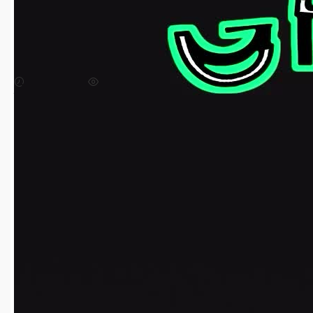
HD
04:41
2026-02-05
29
45
yaofacai
2026-02-05
对你爱不完led视频背景
HD
02:44