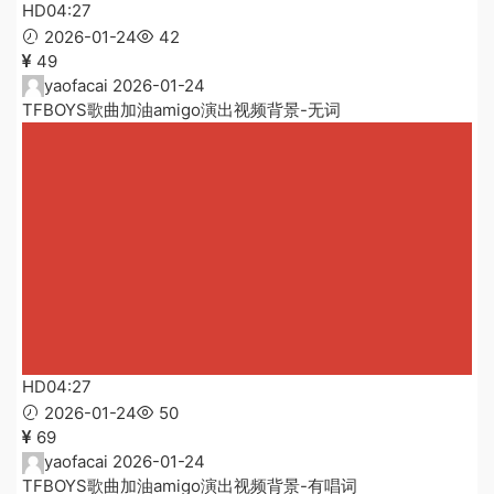
HD
04:27
2026-01-24
42
49
yaofacai
2026-01-24
TFBOYS歌曲加油amigo演出视频背景-无词
HD
04:27
2026-01-24
50
69
yaofacai
2026-01-24
TFBOYS歌曲加油amigo演出视频背景-有唱词