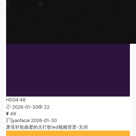
2026-02-04
26
39
dahaoshijie
2026-02-04
欢迎来到90年代-大风吹有词led视频背景
HD
04:48
2026-01-30
22
49
yaofacai
2026-01-30
萧亚轩歌曲爱的主打歌led视频背景-无词