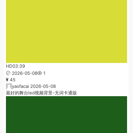
HD
03:39
2026-05-08
1
45
yaofacai
2026-05-08
最好的舞台led视频背景-无词卡通版