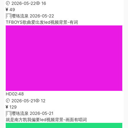
2026-05-22
16
49
璎珞流泉
2026-05-22
TFBOYS歌曲爱出发led视频背景-有词
HD
02:48
2026-05-21
12
129
璎珞流泉
2026-05-21
就是南方凯我偏要led视频背景-画面有唱词