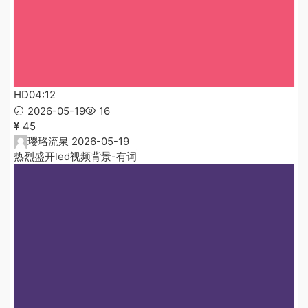
HD
04:12
2026-05-19
16
45
璎珞流泉
2026-05-19
热烈盛开led视频背景-有词