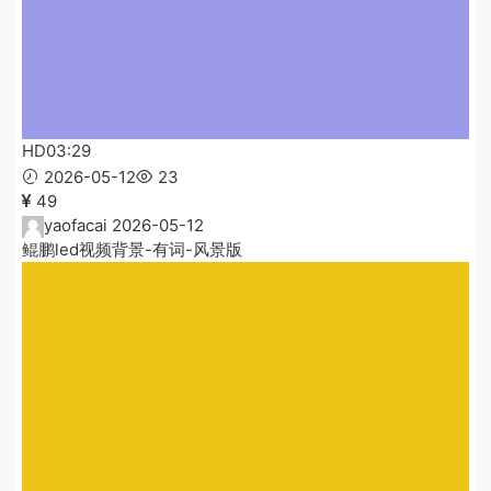
HD
03:29
2026-05-12
23
49
yaofacai
2026-05-12
鲲鹏led视频背景-有词-风景版