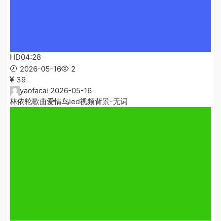
HD
04:28
2026-05-16
2
39
yaofacai
2026-05-16
林依轮歌曲爱情鸟led视频背景-无词