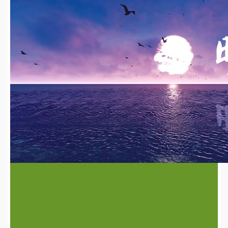
HD
03:49
2026-05-19
1
95
璎珞流泉
2026-05-19
方少年led视频背景