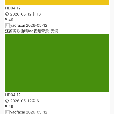
HD
04:12
2026-05-12
16
49
yaofacai
2026-05-12
汪苏泷歌曲晴led视频背景-无词
HD
04:12
2026-05-12
6
49
yaofacai
2026-05-12