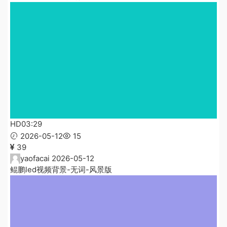
HD
03:29
2026-05-12
15
39
yaofacai
2026-05-12
鲲鹏led视频背景-无词-风景版