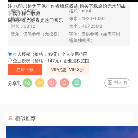
注:水印只是为了保护作者版权权益,购买下载原始无水印
编号：
34391
格式：
mp4
下载小样
收藏
帧速：
24 FPS
像素：
1920*1080
周深好春光
好春光
热门音乐
时长：
03:12
大小：
467.25MB
音乐:
仅供参考（无授权）
字体:
仅供参考（如需商用
需单独购买）
个人授权（价格：49元）
个人使用范围
企业授权（价格：147元）
企业授权范围
立即下载
VIP优惠: VIP 8折
封面图
分享到:
相似推荐