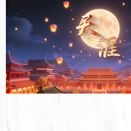
HD
05:32
2026-05-26
2
45
璎珞流泉
2026-05-26
爱不爱我led视频背景-有唱词