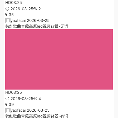
HD
03:25
2026-03-25
2
35
yaofacai
2026-03-25
韩红歌曲青藏高原led视频背景-无词
HD
03:25
2026-03-25
4
39
yaofacai
2026-03-25
韩红歌曲青藏高原led视频背景-有词