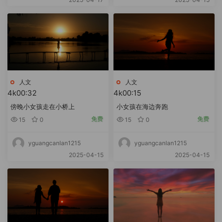
人文
人文
4k
00:32
4k
00:15
傍晚小女孩走在小桥上
小女孩在海边奔跑
免费
免费
15
0
15
0
yguangcanlan1215
yguangcanlan1215
2025-04-15
2025-04-15