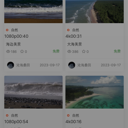
自然
自然
1080p
00:40
4k
00:31
海边美景
大海美景
免费
免费
186
0
386
0
2023-09-17
2023-09-17
沧海桑田
沧海桑田
自然
自然
1080p
00:54
4k
00:16