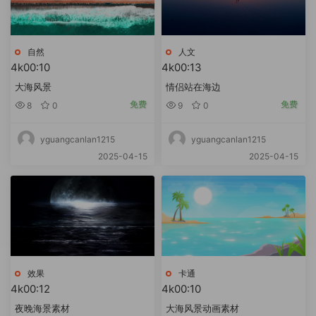
自然
人文
4k
00:10
4k
00:13
大海风景
情侣站在海边
免费
免费
8
0
9
0
yguangcanlan1215
yguangcanlan1215
2025-04-15
2025-04-15
效果
卡通
4k
00:12
4k
00:10
夜晚海景素材
大海风景动画素材