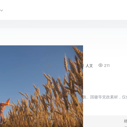
小女孩奔跑在麦田里
视频
实拍
人文
沧海桑田
2023-02-12
人文
211
简介:
使用限制:
供稿作品中所含有的国旗、国徽等党政素材，仅
编号：
27712