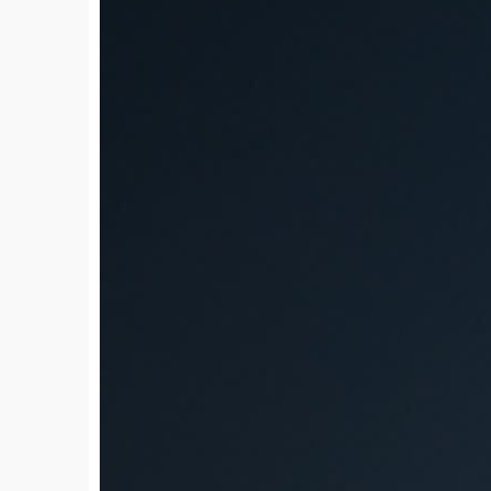
4k
00:15
2025-04-15
24