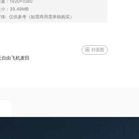
像素：
1920*1080
大小：
39.49MB
体:
仅供参考（如需商用需单独购买）
封面图
天
自由
飞机
麦田