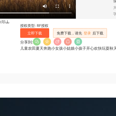
帧速：
30 FPS
时长：
00:22
音乐:
仅供参考（无授权）
字
水印
授权类型: RF授权
立即下载
免费下载，请先
登录
后下载
分享到:
儿童
农田
夏天
奔跑
小女孩
小姑娘
小孩子
开心
欢快
玩耍
秋