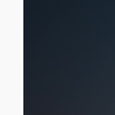
免费
livekong来悟空
2025-04-15
美女在沙滩上奔跑