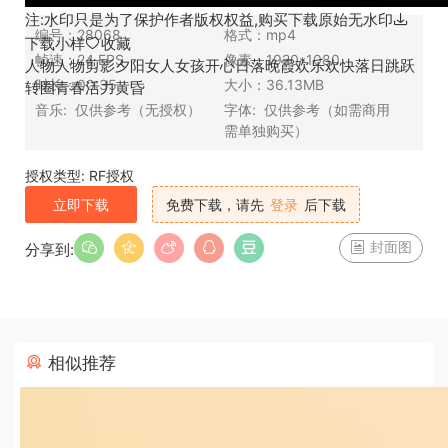
注:水印只是为了保护作者版权权益,购买下载原始无水印
编号：
28068
格式：
mp4
下载小样
收藏
帧速：
24 FPS
像素：
1920*1080
人物
人物剪影
夕阳
女人
女孩
开心
日落
晚霞
欢乐
欢快
落日
跳跃
时长：
00:35
大小：
36.13MB
转圈
青春活力
黄昏
音乐:
仅供参考（无授权）
字体:
仅供参考（如需商用
需单独购买）
授权类型: RF授权
立即下载
免费下载，请先
登录
后下载
封面图
分享到:
相似推荐