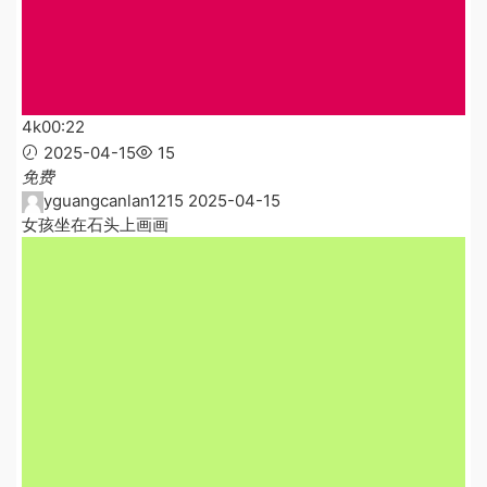
4k
00:22
2025-04-15
15
免费
yguangcanlan1215
2025-04-15
女孩坐在石头上画画