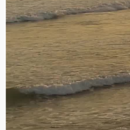
免费
yguangcanlan1215
2025-04-15
女孩站在高山上练瑜伽
4k
00:15
2025-04-15
16
免费
yguangcanlan1215
2025-04-15
小女孩在海边奔跑