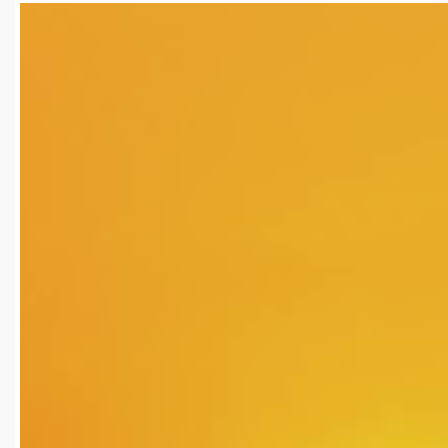
4k
00:15
2025-04-15
24
免费
livekong来悟空
2025-04-15
美女在沙滩上奔跑