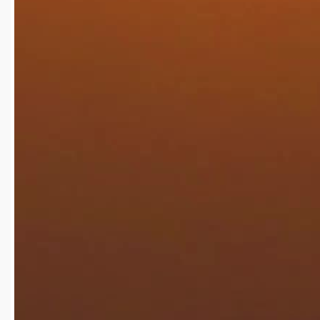
女孩站在高山上练瑜伽
4k
00:15
2025-04-15
16
免费
yguangcanlan1215
2025-04-15
小女孩在海边奔跑