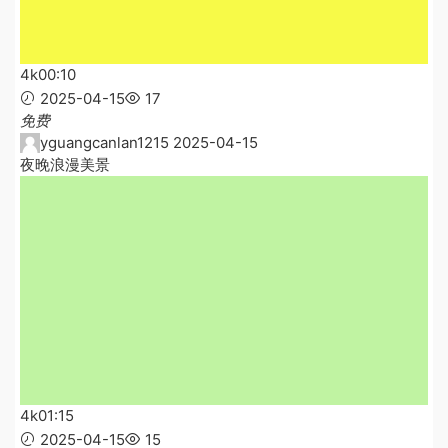
4k
00:10
2025-04-15
17
免费
yguangcanlan1215
2025-04-15
夜晚浪漫美景
4k
01:15
2025-04-15
15