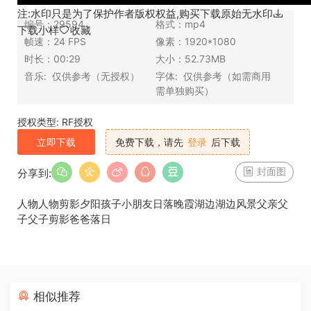
注:水印只是为了保护作者版权权益,购买下载原始无水印
编号：
29594
格式：
mp4
下载小样
收藏
帧速：
24 FPS
像素：
1920*1080
时长：
00:29
大小：
52.73MB
音乐:
仅供参考（无授权）
字体:
仅供参考（如需商用
需单独购买）
授权类型: RF授权
立即下载
免费下载，请先
登录
后下载
封面图
分享到:
人物
人物剪影
夕阳
孩子
小朋友
日落
晚霞
湖边
湖边风景
父亲
父
子
父子剪影
爸爸
落日
相似推荐