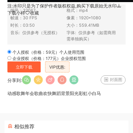
注:水印只是为了保护作者版权权益,购买下载原始无水印
编号：
32067
格式：
mp4
下载小样
收藏
帧速：
30 FPS
像素：
1920*1080
时长：
03:50
大小：
559.41MB
音乐:
仅供参考（无授权）
字体:
仅供参考（如需商用
需单独购买）
个人授权（价格：59元）
个人使用范围
企业授权（价格：177元）
企业授权范围
立即下载
VIP优惠:
封面图
分享到:
动感歌舞
年会歌曲
欢快
舞蹈背景
阳光彩虹小白马
相似推荐