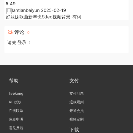
49
lantianbaiyun
2025-02-19
好妹妹歌曲新年快乐led视频背景-有词
评论
0
请先
登录
！
帮助
支付
livekong
支付问题
RF 授权
退款规则
在线联系
开通会员
免责申明
视频定制
意见反馈
下载