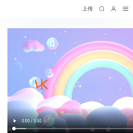
上传
歌曲阳光彩虹小白马led视频背景-无词
视频
成品舞台背景
歌舞背景
yyao1227
2025-01-07
歌舞背景
107
推广