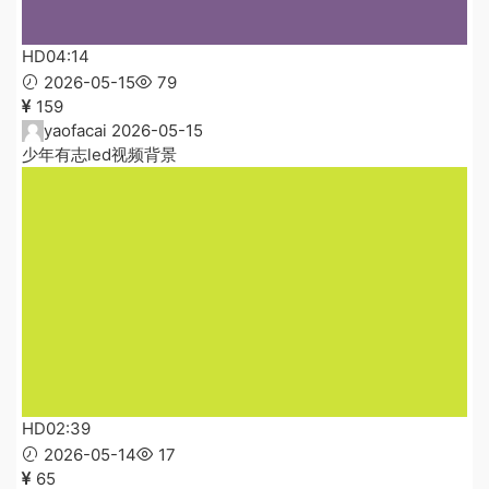
HD
04:14
2026-05-15
79
159
yaofacai
2026-05-15
少年有志led视频背景
HD
02:39
2026-05-14
17
65