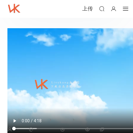
上传
山娃娃歌曲少年有志led视频背景-无词
视频
成品舞台背景
歌舞背景
jinjinfa
2026-05-18
歌舞背景
26
推广