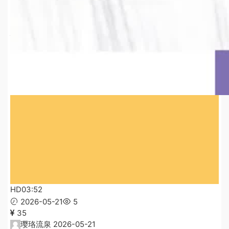
HD
03:58
2026-05-22
16
49
璎珞流泉
2026-05-22
TFBOYS歌曲爱出发led视频背景-有词
HD
03:52
2026-05-21
5
35
璎珞流泉
2026-05-21