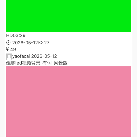
HD
03:29
2026-05-12
27
49
yaofacai
2026-05-12
鲲鹏led视频背景-有词-风景版