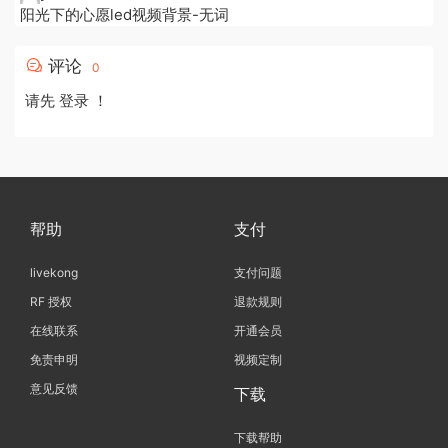
阳光下的心愿led视频背景-无词
评论
0
请先
登录
！
帮助
支付
livekong
支付问题
RF 授权
退款规则
在线联系
开通会员
免责申明
视频定制
意见反馈
下载
下载帮助