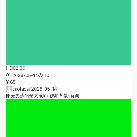
HD
02:39
2026-05-14
10
65
yaofacai
2026-05-14
阳光男孩阳光女孩led视频背景-有词