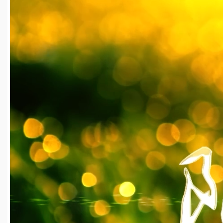
HD
03:52
2026-05-21
1
35
璎珞流泉
2026-05-21
童声合唱守住这一片阳光led视频背景-有词