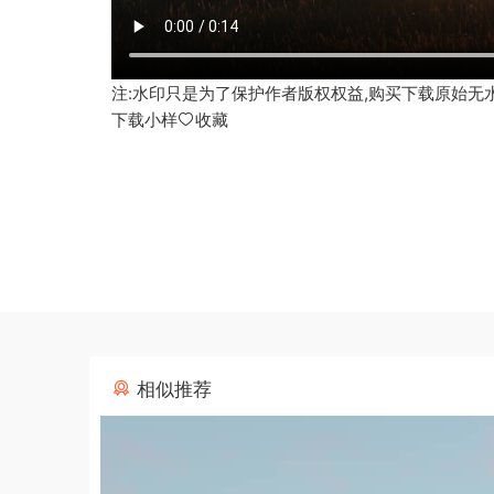
注:水印只是为了保护作者版权权益,购买下载原始无
下载小样
收藏
相似推荐