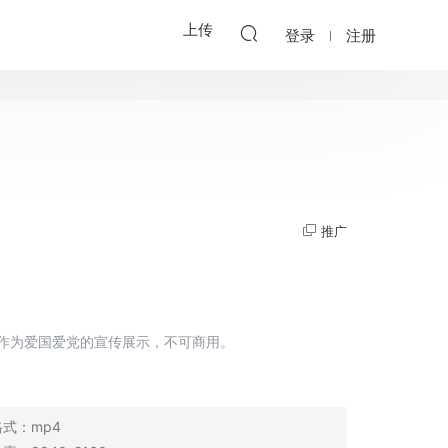
上传
登录
注册
推广
作为爱国爱党的宣传展示，不可商用。
格式：
mp4