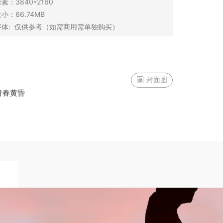
像素：
3840*2160
大小：
66.74MB
体:
仅供参考（如需商用需单独购买）
封面图
青春
黄昏