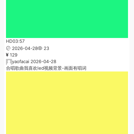
HD
03:57
2026-04-28
23
129
yaofacai
2026-04-28
合唱歌曲我喜欢led视频背景-画面有唱词