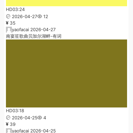
HD
03:24
2026-04-27
12
35
yaofacai
2026-04-27
南宴笙歌曲贝加尔湖畔-有词
HD
03:18
2026-04-25
4
39
yaofacai
2026-04-25