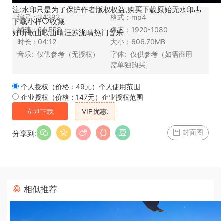
注:水印只是为了保护作者版权权益,购买下载原始无水印
编号：
34392
格式：
mp4
下载小样
收藏
帧速：
24 FPS
像素：
1920*1080
好听歌曲
歌曲晴
汪苏泷晴
热门音乐
时长：
04:12
大小：
606.70MB
音乐:
仅供参考（无授权）
字体:
仅供参考（如需商用
需单独购买）
个人授权（价格：49元）
个人使用范围
企业授权（价格：147元）
企业授权范围
立即下载
VIP优惠:
封面图
分享到:
相似推荐