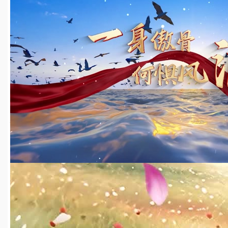
HD
03:12
2026-05-11
1
49
yaofacai
2026-05-11
好春光led视频背景-无词