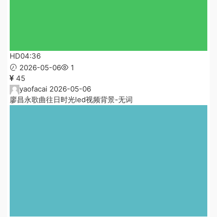
HD
04:36
2026-05-06
1
45
yaofacai
2026-05-06
廖昌永歌曲往日时光led视频背景-无词