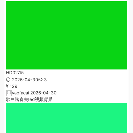
HD
02:15
2026-04-30
3
129
yaofacai
2026-04-30
歌曲踏春去led视频背景