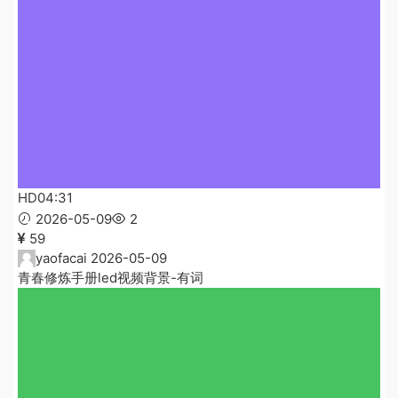
HD
04:31
2026-05-09
2
59
yaofacai
2026-05-09
青春修炼手册led视频背景-有词