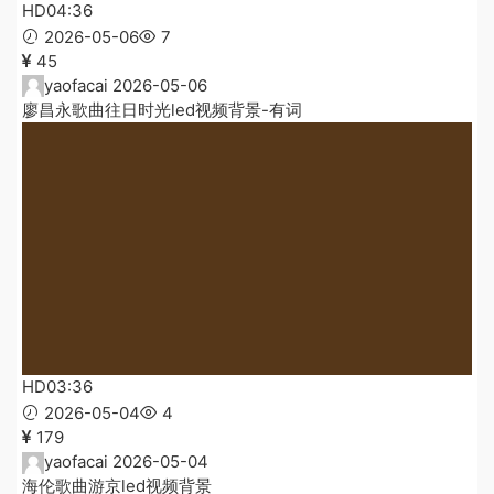
HD
04:36
2026-05-06
7
45
yaofacai
2026-05-06
廖昌永歌曲往日时光led视频背景-有词
HD
03:36
2026-05-04
4
179
yaofacai
2026-05-04
海伦歌曲游京led视频背景